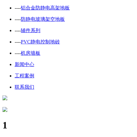
----
铝合金防静电高架地板
----
防静电玻璃架空地板
----
辅件系列
----
PVC静电控制地砖
----
机房墙板
新闻中心
工程案例
联系我们
1