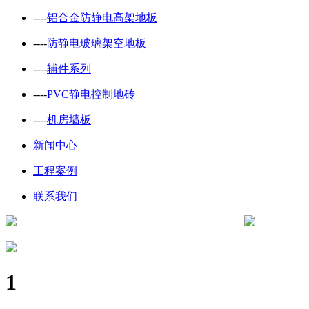
----
铝合金防静电高架地板
----
防静电玻璃架空地板
----
辅件系列
----
PVC静电控制地砖
----
机房墙板
新闻中心
工程案例
联系我们
1