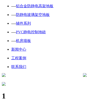
----
铝合金防静电高架地板
----
防静电玻璃架空地板
----
辅件系列
----
PVC静电控制地砖
----
机房墙板
新闻中心
工程案例
联系我们
1